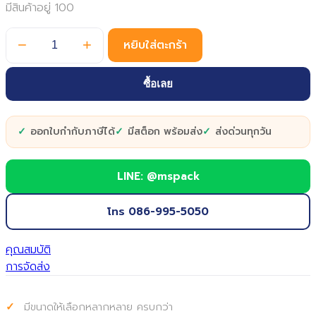
มีสินค้าอยู่ 100
ถุง
−
+
หยิบใส่ตะกร้า
ซิป
รูด
ซื้อเลย
แบบ
ใส-
ขุ่น
ออกใบกำกับภาษีได้
มีสต็อก พร้อมส่ง
ส่งด่วนทุกวัน
ขนาด
20X30
ซม.
LINE: @mspack
50
ใบ
โทร 086-995-5050
quantity
คุณสมบัติ
การจัดส่ง
มีขนาดให้เลือกหลากหลาย ครบกว่า