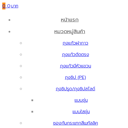
0
0
หน้าแรก
หมวดหมู่สินค้า
ถุงแก้วฝากาว
ถุงแก้วตัดตรง
ถุงแก้วมีหัวแขวน
ถุงซิป (PE)
ถุงซิปรูด/ถุงซิปสไลด์
แบบขุ่น
แบบใสขุ่น
ซองกันกระแทกสีเมทัลลิค