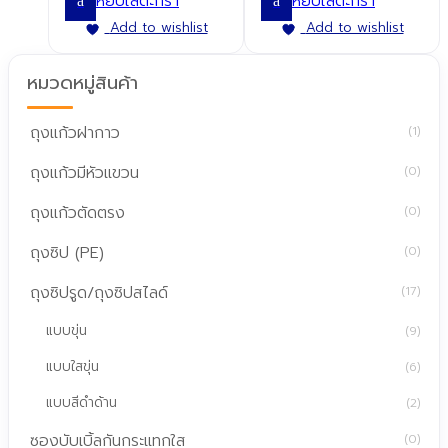
หยิบใส่ตะกร้า
หยิบใส่ตะกร้า
Add to wishlist
Add to wishlist
หมวดหมู่สินค้า
ถุงแก้วฝากาว
(1)
ถุงแก้วมีหัวแขวน
(0)
ถุงแก้วตัดตรง
(0)
ถุงซิป (PE)
(0)
ถุงซิปรูด/ถุงซิปสไลด์
(17)
แบบขุ่น
(9)
แบบใสขุ่น
(6)
แบบสีดำด้าน
(2)
ซองบับเบิ้ลกันกระแทกใส
(0)