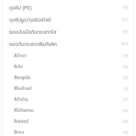
ถุงซิป (PE)
(0)
ถุงซิปรูด/ถุงซิปสไลด์
(17)
ซองบับเบิ้ลกันกระแทกใส
(0)
ซองกันกระแทกสีเมทัลลิค
(41)
สีดำเงา
(3)
สีเงิน
(5)
สีชมพูเข้ม
(3)
สีโรสโกลด์
(7)
สีดำด้าน
(7)
สีโฮโลแกรม
(6)
สีเลเซอร์
(4)
สีทอง
(3)