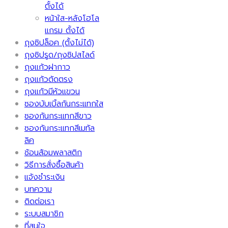
ตั้งได้
หน้าใส-หลังโฮโล
แกรม ตั้งได้
ถุงซิปล็อค (ตั้งไม่ได้)
ถุงซิปรูด/ถุงซิปสไลด์
ถุงแก้วฝากาว
ถุงแก้วตัดตรง
ถุงแก้วมีหัวแขวน
ซองบับเบิ้ลกันกระแทกใส
ซองกันกระแทกสีขาว
ซองกันกระแทกสีเมทัล
ลิค
ช้อนส้อมพลาสติก
วิธีการสั่งซื้อสินค้า
แจ้งชำระเงิน
บทความ
ติดต่อเรา
ระบบสมาชิก
ที่สนใจ