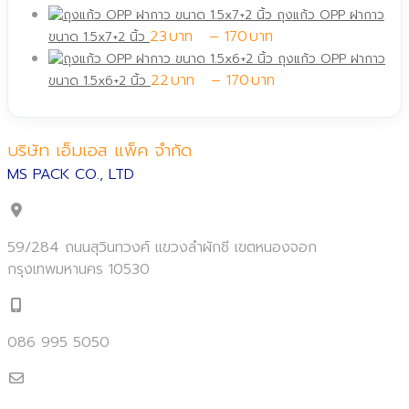
range:
through
ถุงแก้ว OPP ฝากาว
Price
25฿
170฿
23
–
170
ขนาด 1.5x7+2 นิ้ว
range:
through
ถุงแก้ว OPP ฝากาว
23฿
170฿
Price
22
–
170
ขนาด 1.5x6+2 นิ้ว
through
range:
170฿
22฿
through
บริษัท เอ็มเอส แพ็ค จำกัด
170฿
MS PACK CO., LTD
59/284 ถนนสุวินทวงศ์ แขวงลำผักชี เขตหนองจอก
กรุงเทพมหานคร 10530
086 995 5050