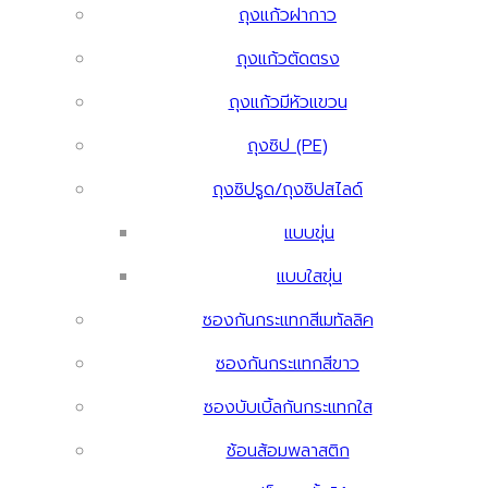
ถุงแก้วฝากาว
ถุงแก้วตัดตรง
ถุงแก้วมีหัวแขวน
ถุงซิป (PE)
ถุงซิปรูด/ถุงซิปสไลด์
แบบขุ่น
แบบใสขุ่น
ซองกันกระแทกสีเมทัลลิค
ซองกันกระแทกสีขาว
ซองบับเบิ้ลกันกระแทกใส
ช้อนส้อมพลาสติก