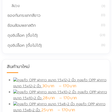
สีม่วง
(3)
ซองกันกระแทกสีขาว
(0)
ช้อนส้อมพลาสติก
(0)
ถุงซิปล็อค (ตั้งได้)
(23)
ถุงซิปล็อค (ตั้งไม่ได้)
(6)
สินค้ามาใหม่
ถุงแก้ว OPP ฝากาว
Price
30
–
170
ขนาด 1.5x12+2 นิ้ว
range:
ถุงแก้ว OPP ฝากาว
30฿
Price
28
–
170
ขนาด 1.5x10+2 นิ้ว
through
range:
ถุงแก้ว OPP ฝากาว
Price
170฿
28฿
25
–
170
ขนาด 1.5x8+2 นิ้ว